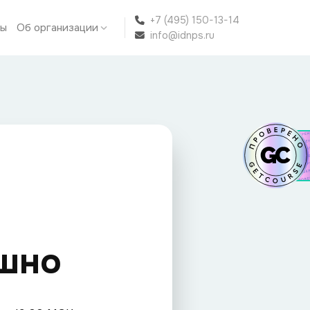
+7 (495) 150-13-14
ты
Об организации
info@idnps.ru
шно