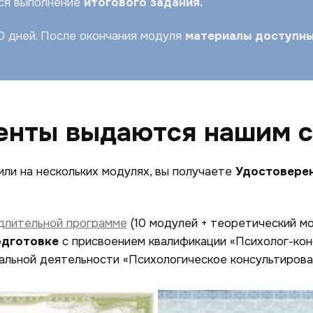
ся выполнение
итогового задания.
 дней. После окончания модуля
материалы доступны
енты выдаются нашим 
или на нескольких модулях, вы получаете
Удостоверен
длительной программе
(10 модулей + теоретический мо
одготовке
с присвоением квалификации «Психолог-кон
альной деятельности «Психологическое консультирова