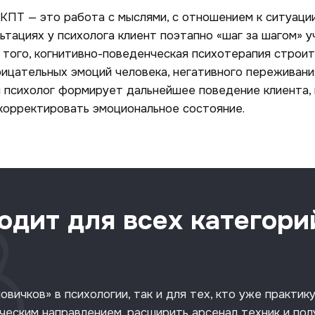
ПТ — это работа с мыслями, с отношением к ситуации
ьтациях у психолога клиент поэтапно «шаг за шагом» у
 того, когнитивно-поведенческая психотерапия строит
ицательных эмоций человека, негативного переживани
м психолог формирует дальнейшее поведение клиента,
скорректировать эмоциональное состояние.
одит для всех категори
вичков» в психологии, так и для тех, кто уже практик
ческим направлением, расширить арсенал техник и по