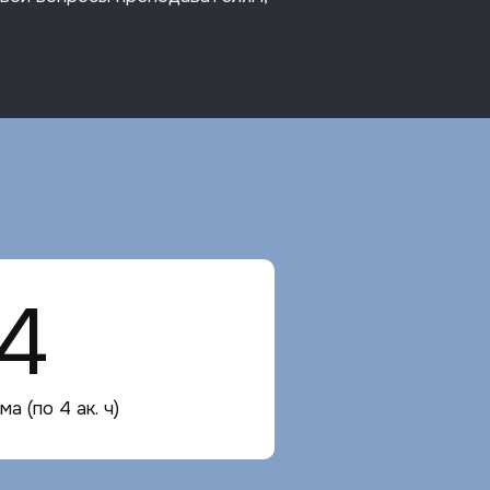
4
а (по 4 ак. ч)