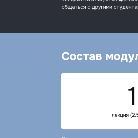
общаться с другими студента
Состав моду
1
лекция (2,5