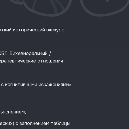
аткий исторический экскурс.
КБТ. Бихевиоральный /
терапевтические отношения
а с когнитивными искажениями»
ъяснением,
ческих) с заполнением таблицы