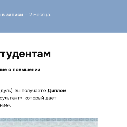
 в записи
— 2 месяца.
студентам
ие о повышении
дуль), вы получаете
Диплом
сультант», который дает
ние».